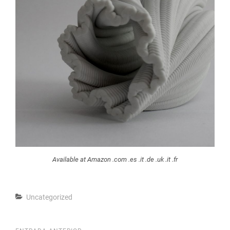
Available at Amazon .com .es .it .de .uk .it .fr
Categorías
Uncategorized