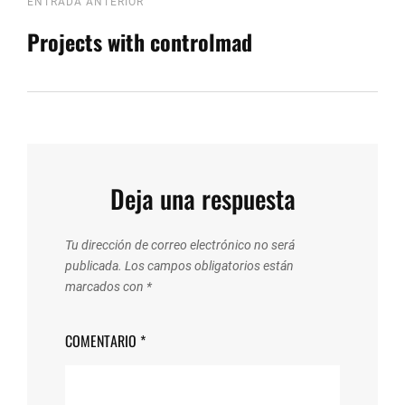
Navegación
Entrada
ENTRADA ANTERIOR
anterior
Projects with controlmad
de
entradas
Deja una respuesta
Tu dirección de correo electrónico no será
publicada.
Los campos obligatorios están
marcados con
*
COMENTARIO
*